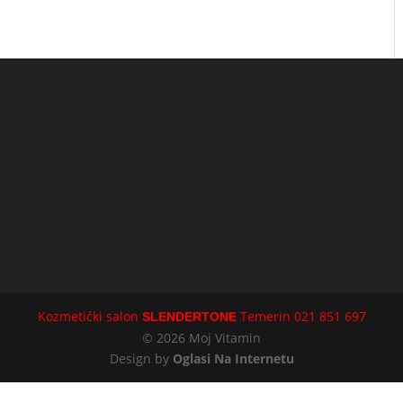
Kozmetički salon
Temerin 021 851 697
SLENDERTONE
©
2026
Moj Vitamin
Design by
Oglasi Na Internetu