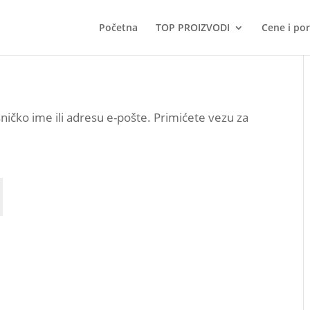
Početna
TOP PROIZVODI
Cene i po
isničko ime ili adresu e-pošte. Primićete vezu za