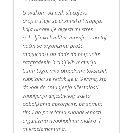
U svakom od ovih slučajeva
preporučuje se enzimska terapija,
koja umanjuje digestivni stres,
poboljšava kvalitet varenja, a na taj
način se organizmu pruža
mogućnost da dođe do potpunije
razgrađenih hranljivih materija.
Osim toga, nivo otpadnih i toksičnih
substanci se redukuje u tkivima, što
dovodi do smanjenja učestalosti
zapaljenja digestivnog trakta,
poboljšanja apsorpcije, pa samim
tim i do povećanja snabdevenosti
organizma neophodnim makro- i
mikroelementima.