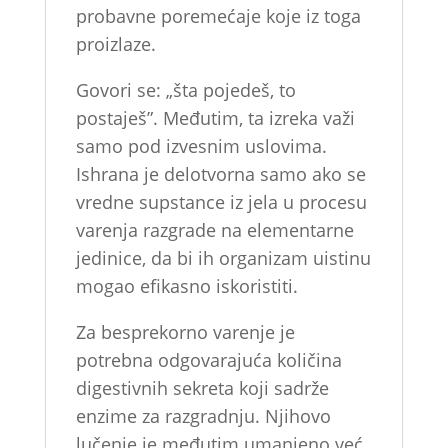
probavne poremećaje koje iz toga
proizlaze.
Govori se: „šta pojedeš, to
postaješ”. Međutim, ta izreka važi
samo pod izvesnim uslovima.
Ishrana je delotvorna samo ako se
vredne supstance iz jela u procesu
varenja razgrade na elementarne
jedinice, da bi ih organizam uistinu
mogao efikasno iskoristiti.
Za besprekorno varenje je
potrebna odgovarajuća količina
digestivnih sekreta koji sadrže
enzime za razgradnju. Njihovo
lučenje je međutim umanjeno već