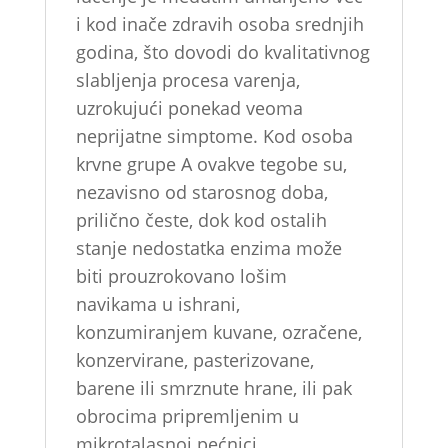
i kod inače zdravih osoba srednjih
godina, što dovodi do kvalitativnog
slabljenja procesa varenja,
uzrokujući ponekad veoma
neprijatne simptome. Kod osoba
krvne grupe A ovakve tegobe su,
nezavisno od starosnog doba,
prilično česte, dok kod ostalih
stanje nedostatka enzima može
biti prouzrokovano lošim
navikama u ishrani,
konzumiranjem kuvane, ozračene,
konzervirane, pasterizovane,
barene ili smrznute hrane, ili pak
obrocima pripremljenim u
mikrotalasnoj pećnici.