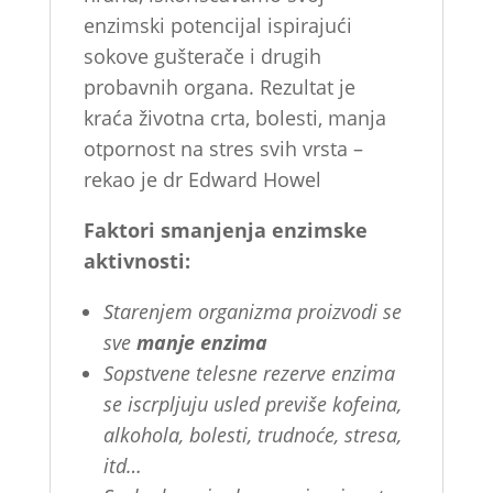
enzimski potencijal ispirajući
sokove gušterače i drugih
probavnih organa. Rezultat je
kraća životna crta, bolesti, manja
otpornost na stres svih vrsta –
rekao je dr Edward Howel
Faktori smanjenja enzimske
aktivnosti:
Starenjem organizma proizvodi se
sve
manje enzima
Sopstvene telesne rezerve enzima
se iscrpljuju usled previše kofeina,
alkohola, bolesti, trudnoće, stresa,
itd…