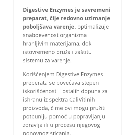
Digestive Enzymes je savremeni
preparat, čije redovno uzimanje
poboljšava varenje,
optimalizuje
snabdevenost organizma
hranljivim materijama, dok
istovremeno pruža i zaštitu
sistemu za varenje.
Koriščenjem Digestive Enzymes
preperata se povećava stepen
iskorišćenosti i ostalih dopuna za
ishranu iz spektra CaliVitinih
proizvoda, čime ovi mogu pružiti
potpuniju pomoć u popravljanju
zdravlja ili u procesu njegovog
ponovnog sticanja.