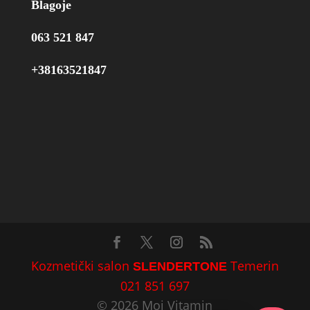
Blagoje
063 521 847
+38163521847
Kozmetički salon
Temerin
SLENDERTONE
021 851 697
©
2026
Moj Vitamin