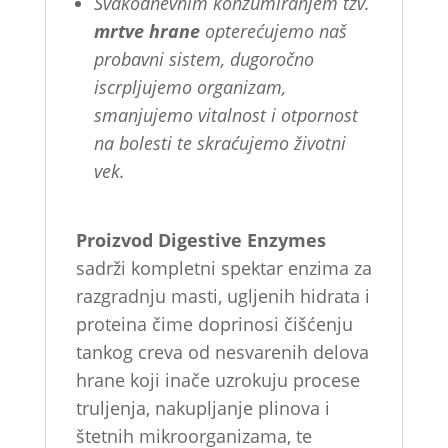
Svakodnevnim konzumiranjem tzv.
mrtve hrane
opterećujemo naš
probavni sistem, dugoročno
iscrpljujemo organizam,
smanjujemo vitalnost i otpornost
na bolesti te skraćujemo životni
vek.
Proizvod Digestive Enzymes
sadrži kompletni spektar enzima za
razgradnju masti, ugljenih hidrata i
proteina čime doprinosi čišćenju
tankog creva od nesvarenih delova
hrane koji inače uzrokuju procese
truljenja, nakupljanje plinova i
štetnih mikroorganizama, te