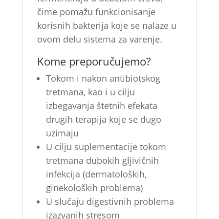
čime pomažu funkcionisanje
korisnih bakterija koje se nalaze u
ovom delu sistema za varenje.
Kome preporučujemo?
Tokom i nakon antibiotskog
tretmana, kao i u cilju
izbegavanja štetnih efekata
drugih terapija koje se dugo
uzimaju
U cilju suplementacije tokom
tretmana dubokih gljivičnih
infekcija (dermatoloških,
ginekoloških problema)
U slučaju digestivnih problema
izazvanih stresom