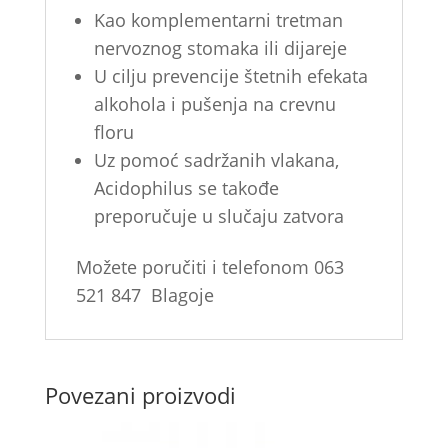
Kao komplementarni tretman
nervoznog stomaka ili dijareje
U cilju prevencije štetnih efekata
alkohola i pušenja na crevnu
floru
Uz pomoć sadržanih vlakana,
Acidophilus se takođe
preporučuje u slučaju zatvora
Možete poručiti i telefonom 063
521 847 Blagoje
Povezani proizvodi