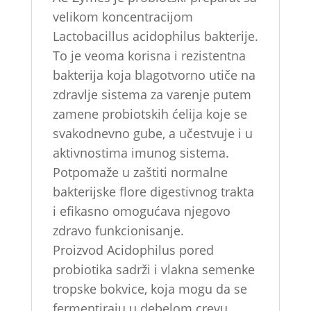
velikom koncentracijom
Lactobacillus acidophilus bakterije.
To je veoma korisna i rezistentna
bakterija koja blagotvorno utiče na
zdravlje sistema za varenje putem
zamene probiotskih ćelija koje se
svakodnevno gube, a učestvuje i u
aktivnostima imunog sistema.
Potpomaže u zaštiti normalne
bakterijske flore digestivnog trakta
i efikasno omogućava njegovo
zdravo funkcionisanje.
Proizvod Acidophilus pored
probiotika sadrži i vlakna semenke
tropske bokvice, koja mogu da se
fermentiraju u debelom crevu,