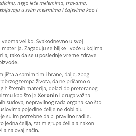
medicinu, nego leče melemima, travama,
trebljavaju u svim melemima i čajevima kao i
e veoma veliko. Svakodnevno u svoj
aterija. Zagađuju se biljke i voće u kojima
rija, tako da se u poslednje vreme zdrave
roizvode.
jišta a samim tim i hrane, dalje, zbog
prebrzog tempa života, da ne pričamo o
ugih štetnih materija, dolazi do preteranog
nizmu kao što je
Xeronin
i druga važna
vnih sudova, nepravilnog rada organa kao što
 uslovima pojedine ćelije ne dobijaju
e su im potrebne da bi pravilno radile.
vo jedna ćelija, zatim grupa ćelija a nakon
lja na ovaj način.