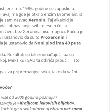
lasti enzima, 1986. godine se zaposlio u
Havajima gde je otkrio enzim Bromelain, iz
ji je sam nazvao
Xeronin
. Taj alkaloid je
a i obnavljanje svih telesnih ćelija.
sam život bez Xeronina nisu mogući. Počeo je
u i ustanovio da su to
Proxeronin i
da je ustanovio da
Noni plod ima 40 puta
a. Rezultati su bili iznenađujući, pa su
j, Meksiku i SAD ta otkrića proučili i isto
upak za pripremanjne soka, tako da važni
 voće?
 više od 2000 godina poznaju i
azivaju je
»Kraljicom lekovitih biljaka«.
e koriste ga u svakodnevnoj ishrani
već samo