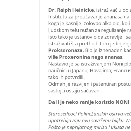
Dr, Ralph Heinicke
, istraživač u ob
Institutu za proučavanje ananasa na 
koga je kasnije izolovao alkaloid, ko
ljudskom telu nužan za regulisanje rad
Isto tako je ustanovio da zdravlje i 
istraživati šta prethodi tom jedinjenj
Prokseronaza.
Bio je iznenađen ka
više Proxeronina nego ananas
.
Nastavio je sa istraživanjem Noni plod
naučnici u Japanu, Havajima, Francusko
tako ih potvrdili.
Odmah je razvijen i patentiran post
sastojci ostaju sačuvani.
Da li je neko ranije koristio NONI
Starosedeoci Polinežanskih ostrva već
upotrebljavaju ovu savršenu biljku. N
Pošto je neprijatnog mirisa i ukusa n