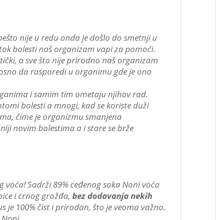
ešto nije u redu onda je došlo do smetnji u
 tok bolesti naš organizam vapi za pomoći.
etički, a sve što nije prirodno naš organizam
nosno da rasporedi u organimu gde je ono
organima i samim tim ometaju njihov rad.
mi bolesti a mnogi, kad se koriste duži
tema, čime je organizmu smanjena
ji novim bolestima a i stare se brže
tog voća! Sadrži 89% ceđenog soka Noni voća
ice i crnog grožđa,
bez dodavanja nekih
us je 100% čist i prirodan, što je veoma važno.
 Noni.