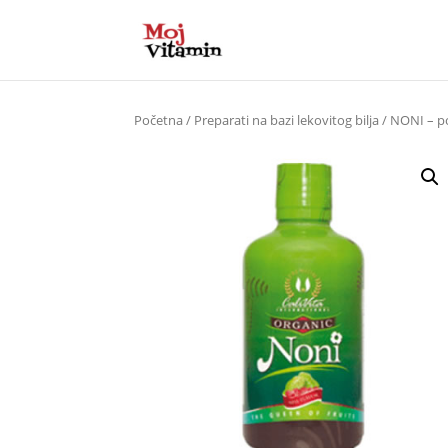
Početna
/
Preparati na bazi lekovitog bilja
/ NONI – p