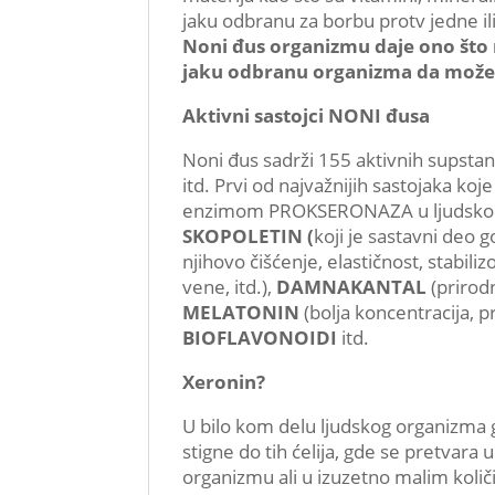
jaku odbranu za borbu protv jedne ili 
Noni đus organizmu daje ono što
jaku odbranu organizma da može u
Aktivni sastojci NONI đusa
Noni đus sadrži 155 aktivnih supstanci
itd. Prvi od najvažnijih sastojaka koj
enzimom PROKSERONAZA u ljudskom 
SKOPOLETIN (
koji je sastavni deo 
njihovo čišćenje, elastičnost, stabil
vene, itd.),
DAMNAKANTAL
(prirodn
MELATONIN
(bolja koncentracija, p
BIOFLAVONOIDI
itd.
Xeronin?
U bilo kom delu ljudskog organizma g
stigne do tih ćelija, gde se pretvara
organizmu ali u izuzetno malim koli