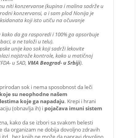
mu niti konzervanse (kupina i malina sadrže u
rodni konzervansi, a i sam plod Nonija je
sidanata koji isto utiču na očuvanje
 kako da ga rasporedi i 100% ga apsorbuje
aci, a ne taloži u telu).
ke unije kao sok koji sadrži lekovite
lazi najstrože kontrole, kako u matičnoj
 (FDA- u SAD,
VMA Beograd- u Srbiji
).
 prirodan sok i nema sposobnost da leči
e koje su neophodne našem
olestima koje ga napadaju
. Krepi i hrani
ciju (obnavlja ih) i
pojačava imuni sistem
na, kako da se izbori sa svakom belesti
e da organizam ne dobija dovoljno zdravih
i itd., bez kojih ne može da napravi dovoljno