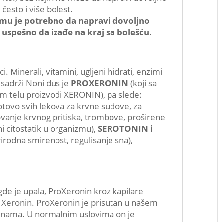
često i više bolest.
 mu je potrebno da napravi dovoljno
spešno da izađe na kraj sa bolešću.
. Minerali, vitamini, ugljeni hidrati, enzimi
e sadrži Noni đus je
PROXERONIN
(koji sa
telu proizvodi XERONIN), pa slede:
gotovo svih lekova za krvne sudove, za
izovanje krvnog pritiska, trombove, proširene
i citostatik u organizmu),
SEROTONIN i
rirodna smirenost, regulisanje sna),
de je upala, ProXeronin kroz kapilare
 u Xeronin. ProXeronin je prisutan u našem
činama. U normalnim uslovima on je