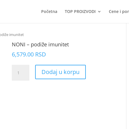
Početna
TOP PROIZVODI
Cene i po
odiže imunitet
NONI – podiže imunitet
6,579.00
RSD
NONI
Dodaj u korpu
–
podiže
imunitet
količina