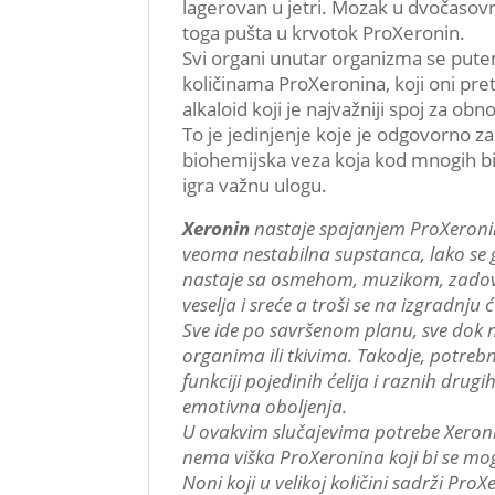
lagerovan u jetri. Mozak u dvočasovni
toga pušta u krvotok ProXeronin.
Svi organi unutar organizma se put
količinama ProXeronina, koji oni pret
alkaloid koji je najvažniji spoj za o
To je jedinjenje koje je odgovorno za
biohemijska veza koja kod mnogih b
igra važnu ulogu.
Xeronin
nastaje spajanjem ProXeroni
veoma nestabilna supstanca, lako se g
nastaje sa osmehom, muzikom, zadov
veselja i sreće a troši se na izgradnju će
Sve ide po savršenom planu, sve dok 
organima ili tkivima. Takodje, potreb
funkciji pojedinih ćelija i raznih dru
emotivna oboljenja.
U ovakvim slučajevima potrebe Xeronin
nema viška ProXeronina koji bi se mog
Noni koji u velikoj količini sadrži ProX