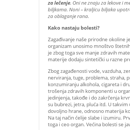
za lečenje
. Oni ne znaju za lekove i 
biljkama. Noni – kraljicu biljaka upo
za oblaganje rana.
Kako nastaju bolesti?
Zagađivanje naše prirodne okoline j
organizam unosimo mnoštvo štetnih m
je zbog toga sve manje zdravih mate
materije dodaju sintetički u razne p
Zbog zagađenosti vode, vazduha, zeml
nerviranja, tuge, problema, straha, 
konzumiranju alkohola, cigareta i dr
trošenja zdravih komponenti u orga
jedinjenja, takođe i do zakrčenja kr
su bubrezi, jetra, pluća itd. U takvim
dovoljno hrane, odnosno materija koj
Na taj način ćelije slabe i izumiru. Pr
toga i ceo organ. Većina bolesti se jav