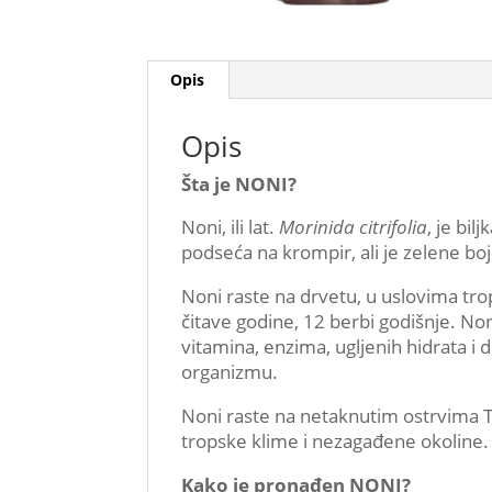
Opis
Opis
Šta je NONI?
Noni, ili lat.
Morinida citrifolia
, je bi
podseća na krompir, ali je zelene bo
Noni raste na drvetu, u uslovima tr
čitave godine, 12 berbi godišnje. Non
vitamina, enzima, ugljenih hidrata i
organizmu.
Noni raste na netaknutim ostrvima Ta
tropske klime i nezagađene okoline.
Kako je pronađen NONI?