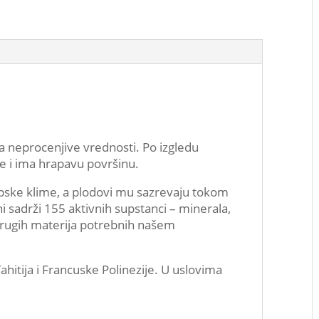
ljka neprocenjive vrednosti. Po izgledu
je i ima hrapavu površinu.
opske klime, a plodovi mu sazrevaju tokom
i sadrži 155 aktivnih supstanci – minerala,
 drugih materija potrebnih našem
hitija i Francuske Polinezije. U uslovima