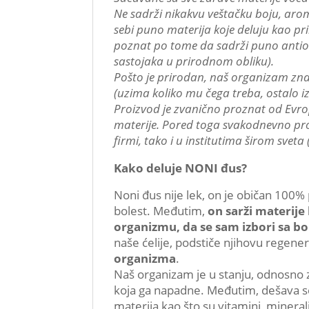
Ne sadrži nikakvu veštačku boju, aro
sebi puno materija koje deluju kao pri
poznat po tome da sadrži puno antiok
sastojaka u prirodnom obliku).
Pošto je prirodan, naš organizam zna
(uzima koliko mu čega treba, ostalo izb
Proizvod je zvanično proznat od Evrops
materije. Pored toga svakodnevno pro
firmi, tako i u institutima širom sveta
Kako deluje NONI đus?
Noni đus nije lek, on je običan 100%
bolest. Međutim,
on sarži materij
organizmu, da se sam izbori sa b
naše ćelije, podstiče njihovu regenera
organizma
.
Naš organizam je u stanju, odnosno z
koja ga napadne. Međutim, dešava s
materija kao što su vitamini, mineral