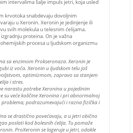
m intervalima šalje impuls jetri, koja usled
em krvotoka snabdevaju dovoljnim
varaju u Xeronin. Xeronin je jedinjenje ili
bnovu svih molekula u telesnim ćelijama.
 izgradnju proteina. On je važna
iohemijskih procesa u ljudskom organizmu
na sa enzimom Prokseronaza. Xeronin je
ubi iz voća. Xeronin u ljudskom telu još
oljstvom, optimizmom, zapravo sa stanjem
lija i stres.
ne narastu potrebe Xeronina u pojedinim
ne su veće količine Xeronina i pri abnormalnoj
gih problema, podrazumevajući i razna fizička i
a se drastično povećavaju, a u jetri obično
ao poslati kod bolesnih ćelija. Tu pomaže
eronin. ProXeronin se lageruje u jetri, odakle