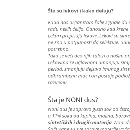
Šta su lekovi i kako deluju?
Kada naš organizam šalje signale da n
radu nekih ćelija. Odnosno kad krene
Lekari prepisuju lekove. Lekovi su sint
ne zna u potpunosti da selektuje, od
potrebno.
Tako se veći deo njih taloži u našim 
Lekovima se uglavnom umanjuju simpto
period, smanjuju dejstvo imunog sis
odbrambena moć i on postaje podložni
razvijaju.
Šta je NONI đus?
Noni đus je zapravo gusti sok od čis
a 11% soka od kupina, malina, borovn
sintetičkih i drugih materija
. Noni đ
Sačuvane su sve zdrave materije voća